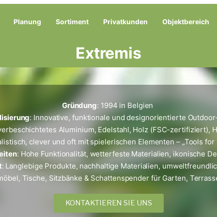
Planung
Sortiment
Privatkunden
Objektbereich
Extremis
Gründung
: 1994 in Belgien
lisierung
: Innovative, funktionale und designorientierte Outdo
lverbeschichtetes Aluminium, Edelstahl, Holz (FSC-zertifiziert),
alistisch, clever und oft mit spielerischen Elementen – „Tools f
eiten
: Hohe Funktionalität, wetterfeste Materialien, ikonische 
t
: Langlebige Produkte, nachhaltige Materialien, umweltfreundl
möbel, Tische, Sitzbänke & Schattenspender für Garten, Terras
KONTAKTIEREN SIE UNS