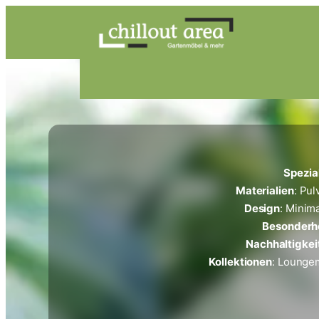
Zum
Inhalt
springen
Spezia
Materialien
: Pu
Design
: Minim
Besonderh
Nachhaltigkei
Kollektionen
: Lounge