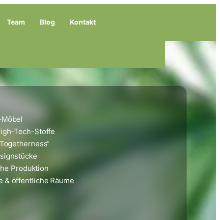
Team
Blog
Kontakt
or-Möbel
 High-Tech-Stoffe
or Togetherness“
Designstücke
iche Produktion
se & öffentliche Räume